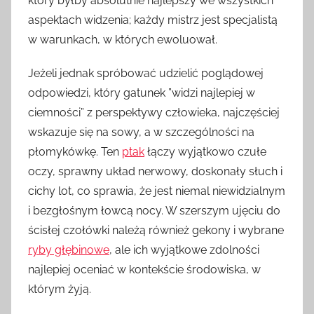
który byłby absolutnie najlepszy we wszystkich
aspektach widzenia; każdy mistrz jest specjalistą
w warunkach, w których ewoluował.
Jeżeli jednak spróbować udzielić poglądowej
odpowiedzi, który gatunek ”widzi najlepiej w
ciemności” z perspektywy człowieka, najczęściej
wskazuje się na sowy, a w szczególności na
płomykówkę. Ten
ptak
łączy wyjątkowo czułe
oczy, sprawny układ nerwowy, doskonały słuch i
cichy lot, co sprawia, że jest niemal niewidzialnym
i bezgłośnym łowcą nocy. W szerszym ujęciu do
ścisłej czołówki należą również gekony i wybrane
ryby głębinowe
, ale ich wyjątkowe zdolności
najlepiej oceniać w kontekście środowiska, w
którym żyją.