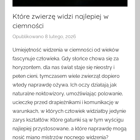
Które zwierzę widzi najlepiej w
ciemności
Opublikowano
8 lutego, 2026
p
r
Umiejętność widzenia w ciemności od wieków
z
fascynuje człowieka. Gdy słońce chowa się za
e
horyzontem, dla nas świat staje się nieostry i
z
pełen cieni, tymczasem wiele zwierząt dopiero
wtedy naprawdę ożywa. Ich oczy działają jak
naturalne noktowizory, umożliwiając polowanie,
ucieczkę przed drapieżnikami i komunikację w
warunkach, w których człowiek widziałby jedynie
zarys kształtów. Które gatunki są w tym wyścigu
najlepiej przystosowane, a które naprawdę mogą
nosić miano mistrzów nocnego widzenia?