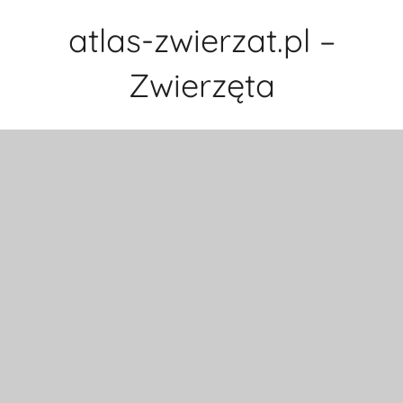
Przejdź
atlas-zwierzat.pl –
do
treści
Zwierzęta