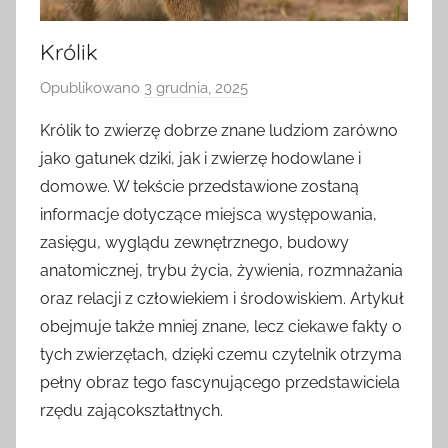
Królik
Opublikowano
3 grudnia, 2025
p
r
Królik to zwierzę dobrze znane ludziom zarówno
z
jako gatunek dziki, jak i zwierzę hodowlane i
e
domowe. W tekście przedstawione zostaną
z
informacje dotyczące miejsca występowania,
zasięgu, wyglądu zewnętrznego, budowy
anatomicznej, trybu życia, żywienia, rozmnażania
oraz relacji z człowiekiem i środowiskiem. Artykuł
obejmuje także mniej znane, lecz ciekawe fakty o
tych zwierzętach, dzięki czemu czytelnik otrzyma
pełny obraz tego fascynującego przedstawiciela
rzędu zającokształtnych.