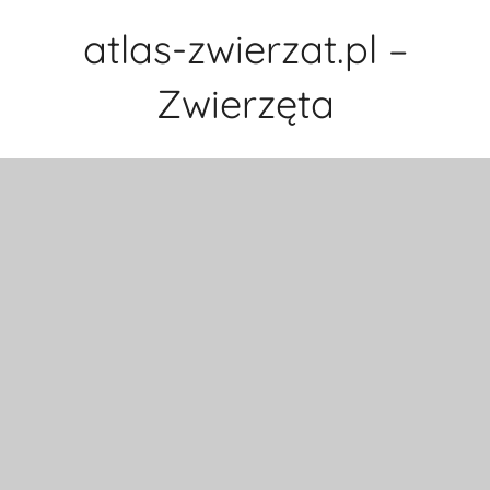
Przejdź
atlas-zwierzat.pl –
do
treści
Zwierzęta