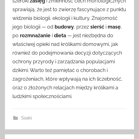
szeroki
zasięg
i zmienność cech morfologicznych
sprawiają, że jest to zwierzę fascynujące z punktu
widzenia biologii, ekologii i kultury. Znajomość
jego biologii — od
budowy
, przez
sierść
i
masę
,
po
rozmnażanie
i
dieta
— jest niezbędna do
właściwej opieki nad królikami domowymi, jak
również do podejmowania decyzji dotyczących
ochrony przyrody i zarządzania populacjami
dzikimi. Warto też pamiętać o chorobach i
zagrożeniach, które wpływają na ich liczebność,
oraz o złożonych relacjach między królikami a
ludzkimi społecznościami.
Ssaki