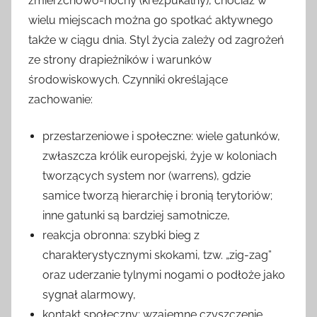
zmierzchowo-nocny (krezpukalny), chociaż w
wielu miejscach można go spotkać aktywnego
także w ciągu dnia. Styl życia zależy od zagrożeń
ze strony drapieżników i warunków
środowiskowych. Czynniki określające
zachowanie:
przestarzeniowe i społeczne: wiele gatunków,
zwłaszcza królik europejski, żyje w koloniach
tworzących system nor (warrens), gdzie
samice tworzą hierarchię i bronią terytoriów;
inne gatunki są bardziej samotnicze,
reakcja obronna: szybki bieg z
charakterystycznymi skokami, tzw. „zig-zag”
oraz uderzanie tylnymi nogami o podłoże jako
sygnał alarmowy,
kontakt społeczny: wzajemne czyszczenie,