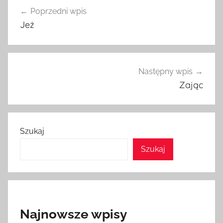
Nawigacja
Poprzedni wpis
wpisu
Jeż
Następny wpis
Zając
Szukaj
Szukaj
Najnowsze wpisy