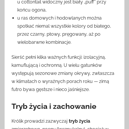
u cottontail widoczny jest biały „puff” przy
końcu ogona,
u ras domowych i hodowlanych można
spotkać niemal wszystkie kolory od białego,
przez czarny, płowy, pręgowany, aż po
wielobarwne kombinacje.
Sierść pełni kilka ważnych funkcji: izolacyjną,
kamuflującą i ochronną. U wielu gatunków
występują sezonowe zmiany okrywy, zwłaszcza
w klimatach o wyraźnych porach roku — zimą
futro bywa gęstsze i nieco jaśniejsze.
Tryb życia i zachowanie
Królik prowadzi zazwyczaj
tryb życia