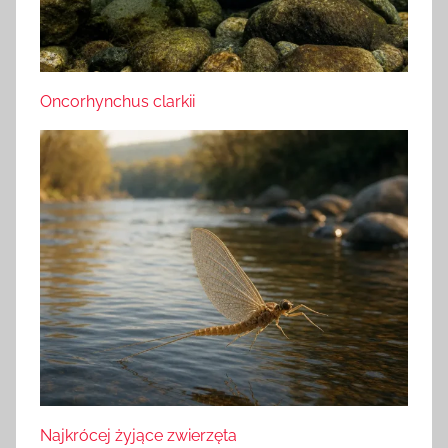
Oncorhynchus clarkii
Najkrócej żyjące zwierzęta