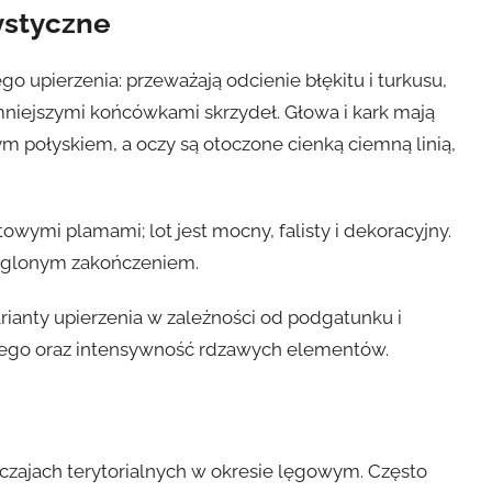
ystyczne
o upierzenia: przeważają odcienie błękitu i turkusu,
niejszymi końcówkami skrzydeł. Głowa i kark mają
ym połyskiem, a oczy są otoczone cienką ciemną linią,
towymi plamami; lot jest mocny, falisty i dekoracyjny.
rąglonym zakończeniem.
arianty upierzenia w zależności od podgatunku i
kiego oraz intensywność rdzawych elementów.
czajach terytorialnych w okresie lęgowym. Często