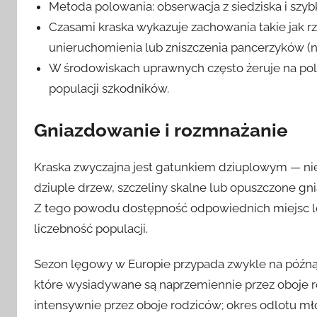
Metoda polowania: obserwacja z siedziska i szybk
Czasami kraska wykazuje zachowania takie jak rz
unieruchomienia lub zniszczenia pancerzyków (np
W środowiskach uprawnych często żeruje na polac
populacji szkodników.
Gniazdowanie i rozmnażanie
Kraska zwyczajna jest gatunkiem dziuplowym — nie 
dziuple drzew, szczeliny skalne lub opuszczone gn
Z tego powodu dostępność odpowiednich miejsc l
liczebność populacji.
Sezon lęgowy w Europie przypada zwykle na późną w
które wysiadywane są naprzemiennie przez oboje ro
intensywnie przez oboje rodziców; okres odlotu mł