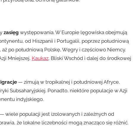
g
ny
zasięg
występowania. W Europie lęgowiska obejmują
tynentu, od Hiszpanii i Portugalii, poprzez południową
, aż po południową Polskę, Węgry i częściowo Niemcy.
zji Mniejszej,
Kaukaz
, Bliski Wschód i dalej do środkowej
igracje
— zimują w tropikalnej i południowej Afryce,
ki Subsaharyjskiej. Ponadto, niektóre populacje w Azji
nentu indyjskiego.
— wiele populacji jest izolowanych i zależnych od
awia, że lokalne liczebności mogą znacząco się różnić.