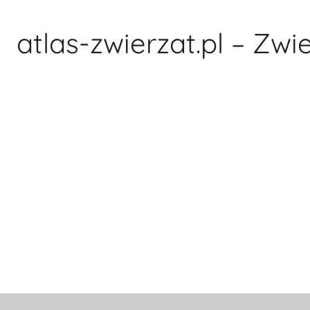
Przejdź
do
atlas-zwierzat.pl – Zwi
treści