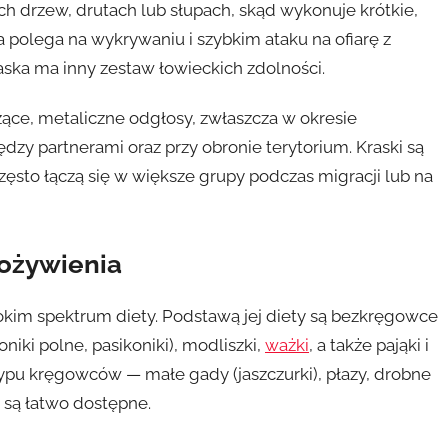
h drzew, drutach lub słupach, skąd wykonuje krótkie,
 polega na wykrywaniu i szybkim ataku na ofiarę z
raska ma inny zestaw łowieckich zdolności.
czące, metaliczne odgłosy, zwłaszcza w okresie
zy partnerami oraz przy obronie terytorium. Kraski są
ęsto łączą się w większe grupy podczas migracji lub na
pożywienia
okim spektrum diety. Podstawą jej diety są bezkręgowce
niki polne, pasikoniki), modliszki,
ważki
, a także pająki i
ypu kręgowców — małe gady (jaszczurki), płazy, drobne
ry są łatwo dostępne.