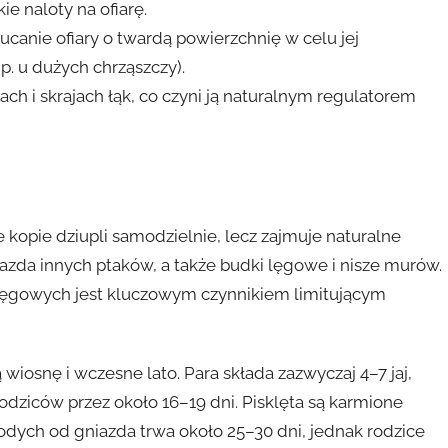
ie naloty na ofiarę.
ucanie ofiary o twardą powierzchnię w celu jej
. u dużych chrząszczy).
h i skrajach łąk, co czyni ją naturalnym regulatorem
kopie dziupli samodzielnie, lecz zajmuje naturalne
iazda innych ptaków, a także budki lęgowe i nisze murów.
ęgowych jest kluczowym czynnikiem limitującym
iosnę i wczesne lato. Para składa zazwyczaj 4–7 jaj,
dziców przez około 16–19 dni. Pisklęta są karmione
odych od gniazda trwa około 25–30 dni, jednak rodzice