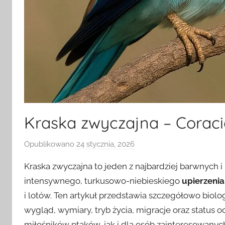
Kraska zwyczajna – Coraci
Opublikowano
24 stycznia, 2026
p
r
Kraska zwyczajna to jeden z najbardziej barwnych i
z
intensywnego, turkusowo-niebieskiego
upierzenia
e
i lotów. Ten artykuł przedstawia szczegółowo biolog
z
wygląd, wymiary, tryb życia, migracje oraz status 
miłośników ptaków, jak i dla osób zainteresowanyc