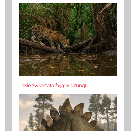
Jakie zwierzęta żyją w dżungli