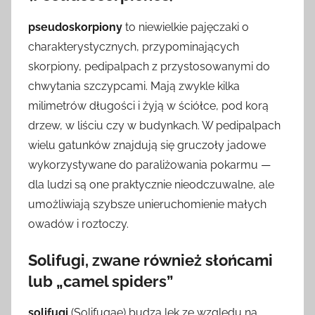
pseudoskorpiony
to niewielkie pajęczaki o
charakterystycznych, przypominających
skorpiony, pedipalpach z przystosowanymi do
chwytania szczypcami. Mają zwykle kilka
milimetrów długości i żyją w ściółce, pod korą
drzew, w liściu czy w budynkach. W pedipalpach
wielu gatunków znajdują się gruczoły jadowe
wykorzystywane do paraliżowania pokarmu —
dla ludzi są one praktycznie nieodczuwalne, ale
umożliwiają szybsze unieruchomienie małych
owadów i roztoczy.
Solifugi, zwane również słońcami
lub „camel spiders”
solifugi
(Solifugae) budzą lęk ze względu na