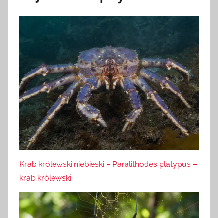
Krab królewski niebieski – Paralithodes platypus –
krab królewski