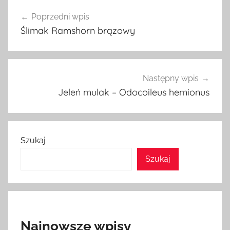
Nawigacja
Poprzedni wpis
wpisu
Ślimak Ramshorn brązowy
Następny wpis
Jeleń mulak – Odocoileus hemionus
Szukaj
Szukaj
Najnowsze wpisy