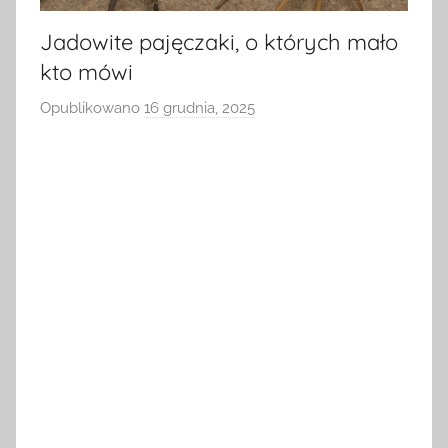
Jadowite pajęczaki, o których mało
kto mówi
Opublikowano
16 grudnia, 2025
p
r
z
e
z