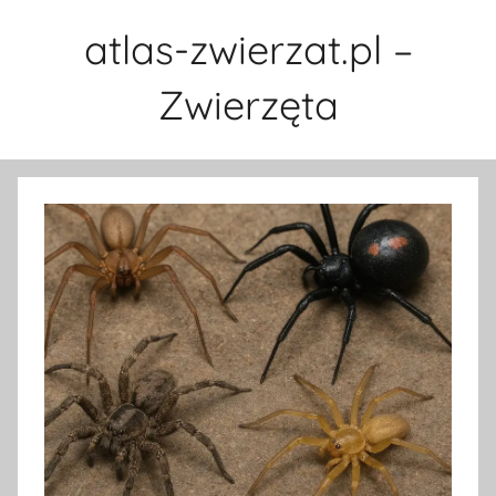
Przejdź
atlas-zwierzat.pl –
do
treści
Zwierzęta