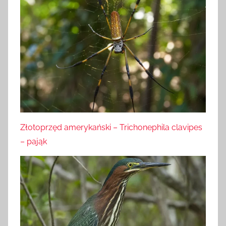
Złotoprzęd amerykański – Trichonephila clavipes
– pająk