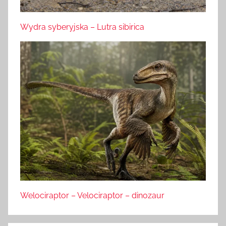
Wydra syberyjska – Lutra sibirica
Welociraptor – Velociraptor – dinozaur