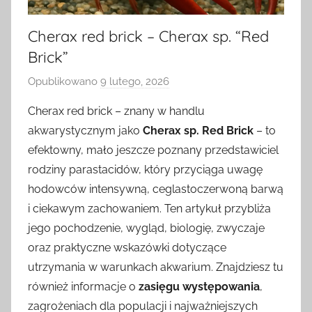
Cherax red brick – Cherax sp. “Red
Brick”
Opublikowano
9 lutego, 2026
p
r
Cherax red brick – znany w handlu
z
akwarystycznym jako
Cherax sp. Red Brick
– to
e
efektowny, mało jeszcze poznany przedstawiciel
z
rodziny parastacidów, który przyciąga uwagę
hodowców intensywną, ceglastoczerwoną barwą
i ciekawym zachowaniem. Ten artykuł przybliża
jego pochodzenie, wygląd, biologię, zwyczaje
oraz praktyczne wskazówki dotyczące
utrzymania w warunkach akwarium. Znajdziesz tu
również informacje o
zasięgu występowania
,
zagrożeniach dla populacji i najważniejszych