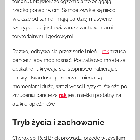
telsonu). Największe egzemplarze osiągają
rzadko ponad 15 cm. Samce zwykle są nieco
większe od samic i mają bardziej masywne
szczypce, co jest związane z zachowaniami
terytorialnymi i godowymi.
Rozwój odbywa się przez serię linień –
rak
zrzuca
pancerz, aby móc rosnąć. Początkowo młode są
delikatne i ukrywają się, stopniowo nabierając
barwy i twardości pancerza. Linienia są
momentami dużej wrażliwości i ryzyka: świeżo po
zrzuceniu pancerza
rak
jest miękki i podatny na
ataki drapieżników.
Tryb życia i zachowanie
Cherax sp. Red Brick prowadzi przede wszystkim