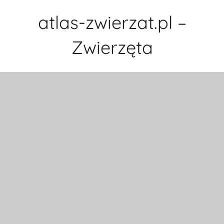
Przejdź
atlas-zwierzat.pl –
do
treści
Zwierzęta