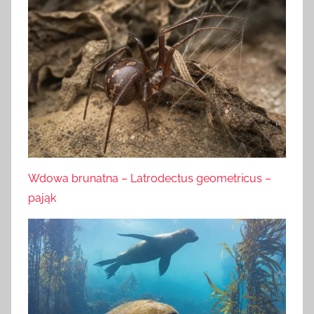
Wdowa brunatna – Latrodectus geometricus –
pająk