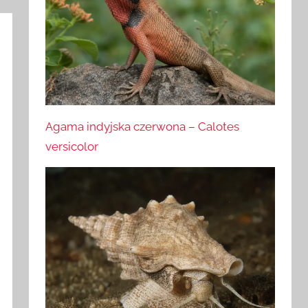
Agama indyjska czerwona – Calotes
versicolor