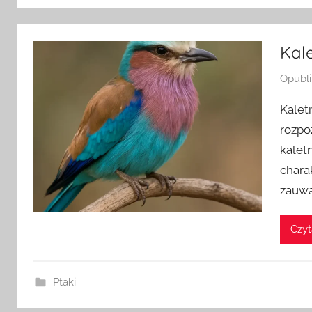
Kal
Opubl
Kalet
rozpo
kalet
chara
zauwa
Czyt
Ptaki