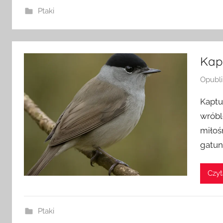
Ptaki
Kapt
Opubl
Kaptu
wróbl
miłoś
gatun
Czyt
Ptaki