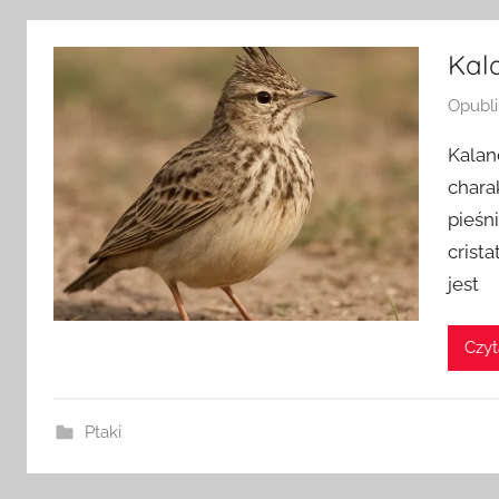
Kala
Opubl
Kalan
chara
pieśn
crista
jest
Czyt
Ptaki