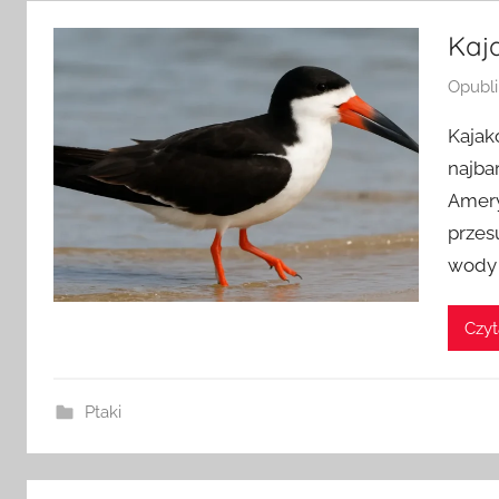
Kaj
Opubl
Kajak
najba
Amery
przes
wody
Czyt
Ptaki