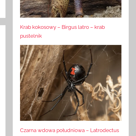
Krab kokosowy – Birgus latro – krab
pustelnik
Czarna wdowa południowa – Latrodectus