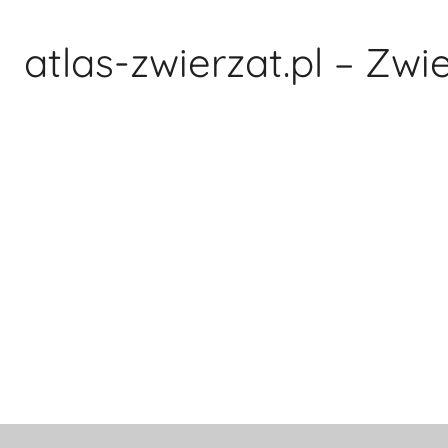
Przejdź
do
atlas-zwierzat.pl – Zwi
treści