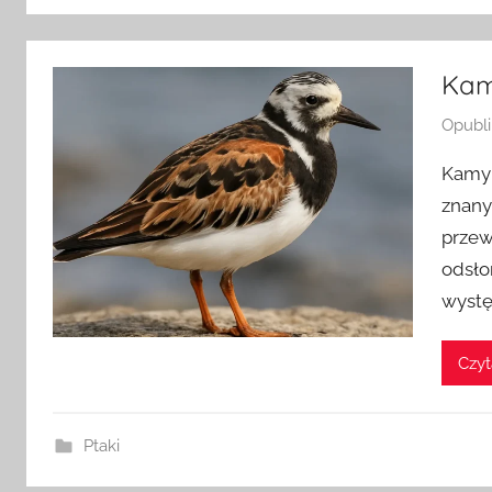
Kam
Opubl
Kamyk
znany
przew
odsło
wystę
Czyt
Ptaki