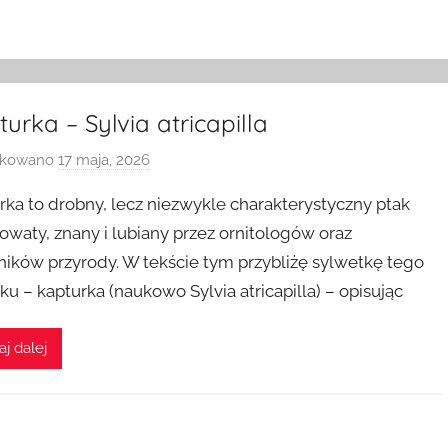
urka – Sylvia atricapilla
ikowano
17 maja, 2026
p
r
rka to drobny, lecz niezwykle charakterystyczny ptak
z
owaty, znany i lubiany przez ornitologów oraz
e
ników przyrody. W tekście tym przybliżę sylwetkę tego
z
ku – kapturka (naukowo Sylvia atricapilla) – opisując
aj dalej