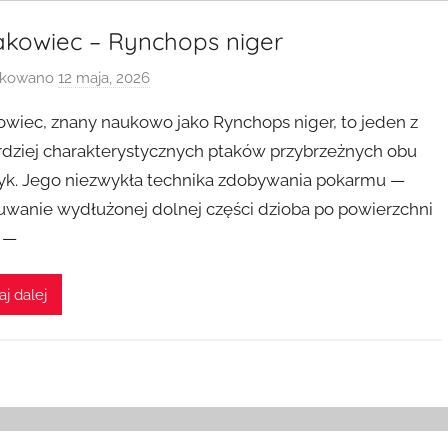
akowiec – Rynchops niger
ikowano
12 maja, 2026
p
r
owiec, znany naukowo jako Rynchops niger, to jeden z
z
rdziej charakterystycznych ptaków przybrzeżnych obu
e
k. Jego niezwykła technika zdobywania pokarmu —
z
uwanie wydłużonej dolnej części dzioba po powierzchni
 —
aj dalej