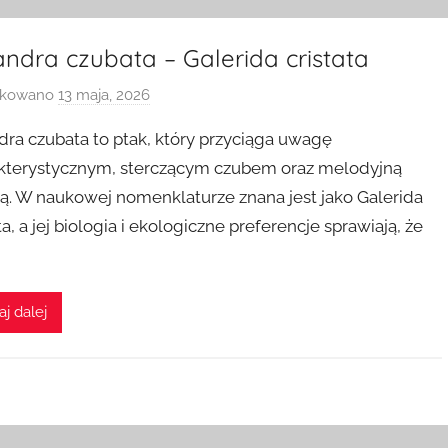
ndra czubata – Galerida cristata
ikowano
13 maja, 2026
p
r
dra czubata to ptak, który przyciąga uwagę
z
kterystycznym, sterczącym czubem oraz melodyjną
e
ią. W naukowej nomenklaturze znana jest jako Galerida
z
ta, a jej biologia i ekologiczne preferencje sprawiają, że
aj dalej