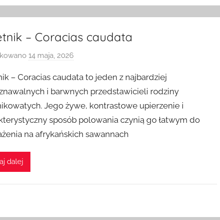
etnik – Coracias caudata
ikowano
14 maja, 2026
p
r
nik – Coracias caudata to jeden z najbardziej
z
znawalnych i barwnych przedstawicieli rodziny
e
nikowatych. Jego żywe, kontrastowe upierzenie i
z
kterystyczny sposób polowania czynią go łatwym do
żenia na afrykańskich sawannach
aj dalej