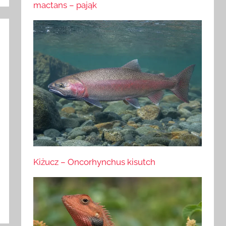
mactans – pająk
Kiżucz – Oncorhynchus kisutch