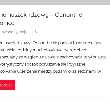
ieniuszek rdzawy – Oenanthe
panica
ikowano
15 maja, 2026
p
r
niuszek rdzawy (Oenanthe hispanica) to interesujący
z
stawiciel rodziny muchołówkowatych, dobrze
e
znawalny ze względu na swoje zachowania terytorialne,
z
kterystyczny sposób poruszania się i wyraźne
icowanie upierzenia między płciami oraz sezonami. W
aj dalej