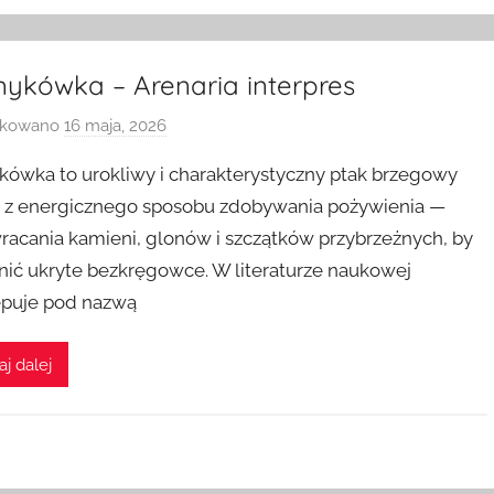
ykówka – Arenaria interpres
ikowano
16 maja, 2026
p
r
ówka to urokliwy i charakterystyczny ptak brzegowy
z
 z energicznego sposobu zdobywania pożywienia —
e
racania kamieni, glonów i szczątków przybrzeżnych, by
z
nić ukryte bezkręgowce. W literaturze naukowej
puje pod nazwą
aj dalej