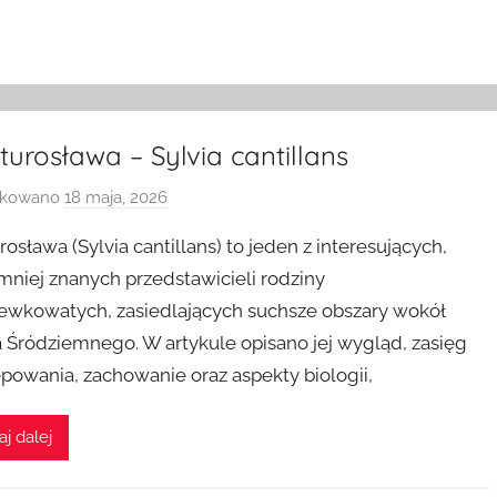
urosława – Sylvia cantillans
ikowano
18 maja, 2026
p
r
osława (Sylvia cantillans) to jeden z interesujących,
z
mniej znanych przedstawicieli rodziny
e
ewkowatych, zasiedlających suchsze obszary wokół
z
 Śródziemnego. W artykule opisano jej wygląd, zasięg
powania, zachowanie oraz aspekty biologii,
aj dalej