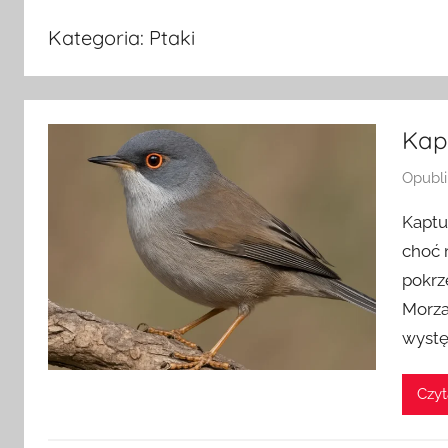
Kategoria:
Ptaki
Kapt
Opubl
Kaptur
choć 
pokrz
Morza
wystę
Czyt