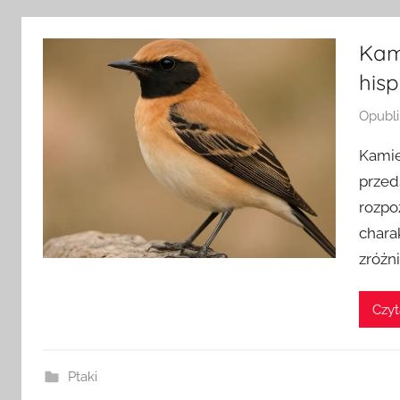
Kam
his
Opubl
Kamie
przed
rozpo
chara
zróżn
Czyt
Ptaki